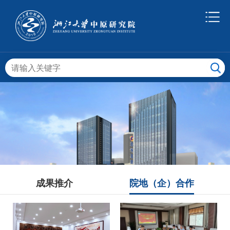
成果推介
院地（企）合作