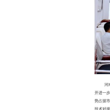
河
开进一
势占据
技术对