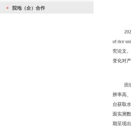
院地（企）合作
20
of rice u
究论文
变化对
田
辨率高
台获取
面实测数据
期呈现