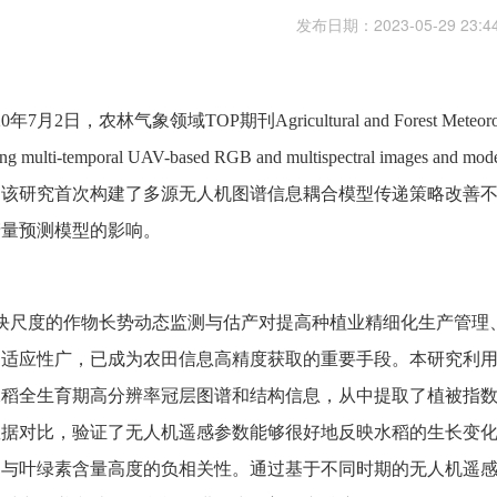
发布日期：
2023-05-29 23:4
20年7月2日，农林气象领域TOP期刊Agricultural and Forest Mete
sing multi-temporal UAV-based RGB and multispectral images and model
。该研究首次构建了多源无人机图谱信息耦合模型传递策略改善
产量预测模型的影响。
块尺度的作物长势动态监测与估产对提高种植业精细化生产管理
、适应性广，已成为农田信息高精度获取的重要手段。本研究利
水稻全生育期高分辨率冠层图谱和结构信息，从中提取了植被指
对比，验证了无人机遥感参数能够很好地反映水稻的生长变化，特别是normalize
出与叶绿素含量高度的负相关性。通过基于不同时期的无人机遥