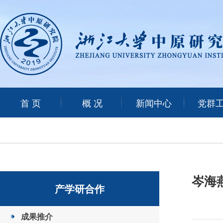
首 页
概 况
新闻中心
党群
岑海燕
产学研合作
成果推介