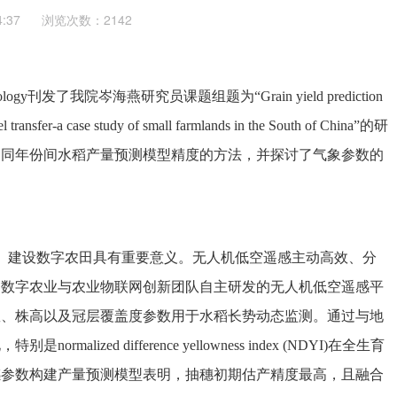
4:37
浏览次数：2142
orology刊发了我院岑海燕研究员课题组题为“Grain yield prediction
 transfer-a case study of small farmlands in the South of China”的研
不同年份间水稻产量预测模型精度的方法，并探讨了气象参数的
、建设数字农田具有重要意义。无人机低空遥感主动高效、分
用数字农业与农业物联网创新团队自主研发的无人机低空遥感平
数、株高以及冠层覆盖度参数用于水稻长势动态监测。通过与地
d difference yellowness index (NDYI)在全生育
感参数构建产量预测模型表明，抽穗初期估产精度最高，且融合