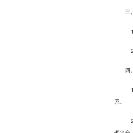
三
1
2
四
1
系。
2
理平台