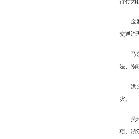
行行为
金
交通流
马
法、物
洪
灾。
吴
项、浙