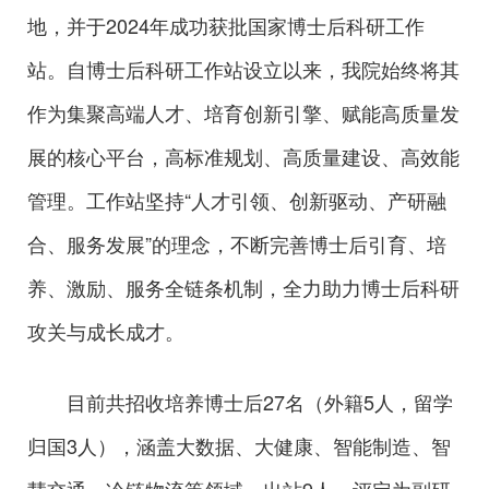
地，并于2024年成功获批国家博士后科研工作
站。自博士后科研工作站设立以来，我院始终将其
作为集聚高端人才、培育创新引擎、赋能高质量发
展的核心平台，高标准规划、高质量建设、高效能
管理。工作站坚持“人才引领、创新驱动、产研融
合、服务发展”的理念，不断完善博士后引育、培
养、激励、服务全链条机制，全力助力博士后科研
攻关与成长成才。
目前共招收培养博士后27名（外籍5人，留学
归国3人），涵盖大数据、大健康、智能制造、智