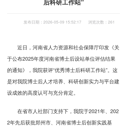
后科研工作站”
发布日期：
2026-05-09 15:52:17
浏览次数：261
近日，河南省人力资源和社会保障厅印发《关
于公布2025年度河南省博士后设站单位评估结果
的通知》，我院获评“优秀博士后科研工作站”。这
是对我院博士后人才培养、科研创新实力与平台建
设成效的高度认可与充分肯定。
在省市人社部门支持下，我院于2021年、202
2年先后获批郑州市、河南省博士后创新实践基