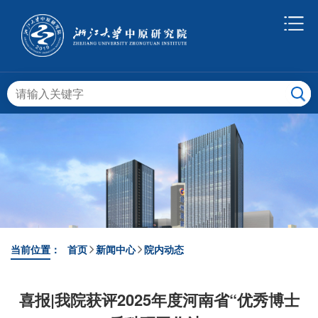
当前位置：
首页
新闻中心
院内动态
喜报|我院获评2025年度河南省“优秀博士