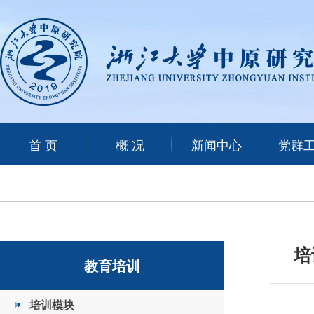
首 页
概 况
新闻中心
党群
培
教育培训
培训模块