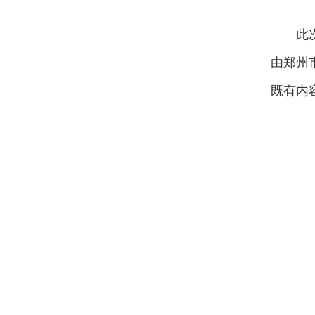
此
由郑州
既有内