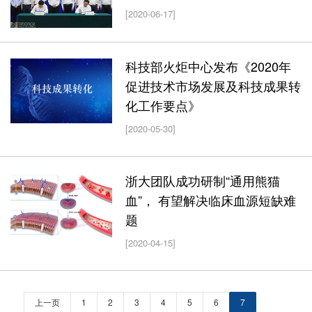
[2020-06-17]
科技部火炬中心发布《2020年
促进技术市场发展及科技成果转
化工作要点》
[2020-05-30]
浙大团队成功研制“通用熊猫
血”， 有望解决临床血源短缺难
题
[2020-04-15]
上一页
1
2
3
4
5
6
7