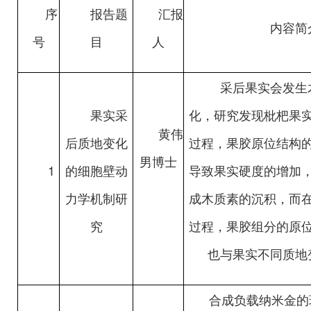
序
报告题
汇报
内容简
号
目
人
采后果实会发生
果实采
化，研究发现枇杷果
黄伟
后质地变化
过程，果胶原位结构
男博士
1
的细胞壁动
导致果实硬度的增加
力学机制研
成木质素的沉积，而
究
过程，果胶组分的原
也与果实不同质地
合成负载纳米金的