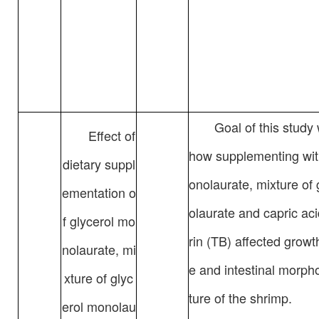
Goal of this study 
Effect of
how supplementing wit
dietary suppl
onolaurate, mixture of
ementation o
olaurate and capric aci
f glycerol mo
rin (TB) affected grow
nolaurate, mi
e and intestinal morpho
xture of glyc
ture of the shrimp.
erol monolau