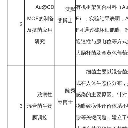
Au@CD
有机框架复合材料（Au
沈默
-MOF的制备
F），实验结果表明，Au
斐博士
2
及抗菌应用
F可通过破坏细胞膜、
研究
通透性与膜电位等方式
大肠杆菌及金黄色葡萄
细菌主要以混合菌
式在人体生态位分布，
陈秀
致病性
感染的主要原因。针对
琴博士
3
混合菌生物
物膜致病性评价体系不
膜调控
除等关键问题，建立了