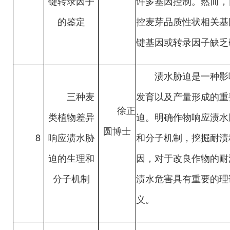
键转录因子
许多基因控制。然而，
的鉴定
控麦芽品质性状相关基
键基因或转录因子缺乏
渍水胁迫是一种影
三种麦
发育以及产量形成的重
徐正
类植物差异
迫。明确作物响应渍水
圆博士
8
响应渍水胁
和分子机制，挖掘耐渍
迫的生理和
因，对于改良作物的耐
分子机制
渍水危害具有重要的理
义。