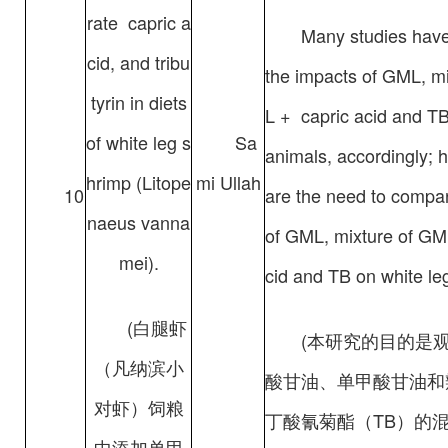
rate capric a
Many studies have
cid, and tribu
the impacts of GML, m
tyrin in diets
L + capric acid and TB
of white leg s
Sa
animals, accordingly; h
hrimp (Litope
mi Ullah
10
are the need to compar
naeus vanna
of GML, mixture of GM
mei).
cid and TB on white le
(白腿虾
(本研究的目的是
（凡纳滨小
酸甘油、单甲酸甘油和
对虾）饲粮
丁酸氰菊酯（TB）的
中添加单甲