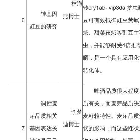
林海
转cry1ab- vip3da
转基因
燕博士
6
豆可有效抵御豇豆荚螟
豇豆的研究
蛾、甜菜夜蛾等豇豆主
虫，并能够耐受4倍推
膦，是一个具有应用化
转化体。
啤酒品质很大程度
调控麦
质有关，而麦芽品质决
李梦
芽品质相关
麦籽粒特性。麦芽品质
迪博士
7
基因表达关
状的影响，而这些性状