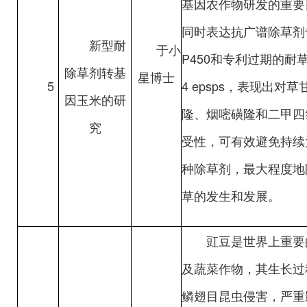
基因农作物研发的重要目
同时表达抗广谱除草剂
新型耐
于小
P450和专利过期的耐
除草剂转基
星博士
5
4 epsps，表现出对
因玉米的研
隆、烟嘧磺隆和二甲四
究
受性，可有效避免持续
种除草剂，最大程度地
草的发生和发展。
豇豆是世界上重要
及蔬菜作物，其生长过
鳞翅目昆虫侵害，严重