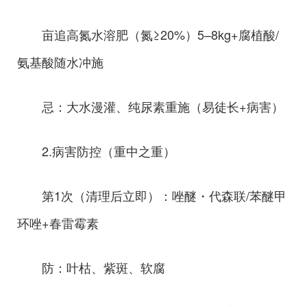
亩追高氮水溶肥（氮≥20%）5–8kg+腐植酸/
氨基酸随水冲施
忌：大水漫灌、纯尿素重施（易徒长+病害）
2.病害防控（重中之重）
第1次（清理后立即）：唑醚・代森联/苯醚甲
环唑+春雷霉素
防：叶枯、紫斑、软腐