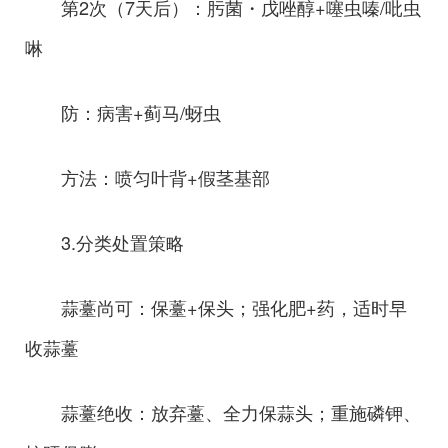
第2次（7天后）：肟菌・戊唑醇+噻虫嗪/吡虫
啉
防：病害+蓟马/蚜虫
方法：喷匀叶背+假茎基部
3.分类处置策略
蒜薹尚可：保薹+保头；强化肥+药，适时早
收蒜薹
蒜薹绝收：放弃薹、全力保蒜头；重施磷钾、