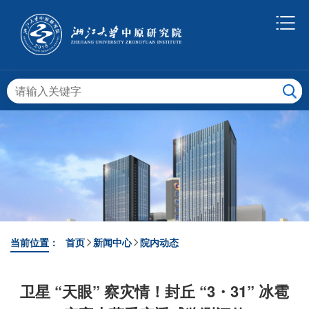
当前位置：
首页
新闻中心
院内动态
卫星 “天眼” 察灾情！封丘 “3・31” 冰雹