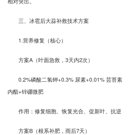
相对突出。
三、冰雹后大蒜补救技术方案
1.营养修复（核心）
方案A（叶面急救，3天内2次）
0.2%磷酸二氢钾+0.3% 尿素+0.01% 芸苔素
内酯+锌硼微肥
作用：修复细胞、恢复光合、促新叶、抗逆
方案B（根系补肥，雨后7天）